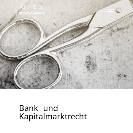
Skip
Menu
to
main
content
Bank- und
Kapitalmarktrecht